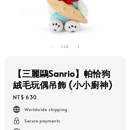
1
/
4
【三麗鷗Sanrio】帕恰狗
絨毛玩偶吊飾 (小小廚神)
Regular
NT$ 630
price
Worldwide shipping
Secure payments