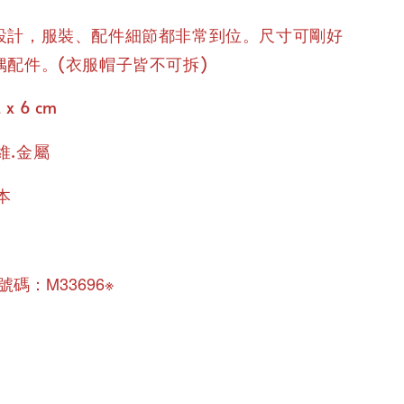
設計，服裝、配件細節都非常到位。尺寸可剛好
偶配件。(衣服帽子皆不可拆)
 x 6 cm
維.金屬
本
碼：M33696※