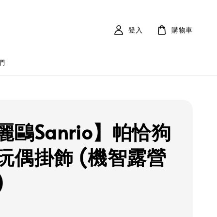
登入
購物車
們
麗鷗Sanrio】帕恰狗
玩偶掛飾 (機智露營
)