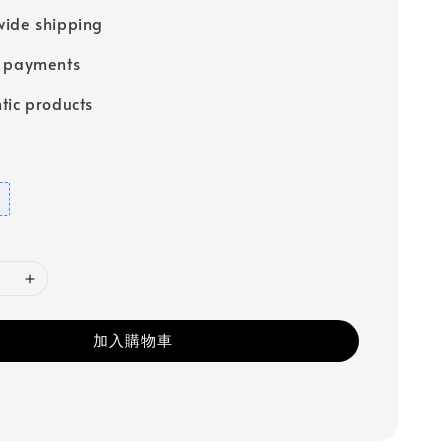
ide shipping
e payments
tic products
加入購物車