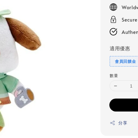
price
Worldw
Secur
Authen
適用優惠
會員回饋金
數量
分享