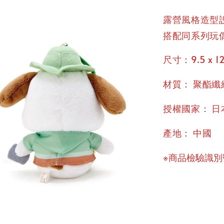
露營風格造型
搭配同系列玩
尺寸：9.5 x 12
：
材質
聚酯纖
：
授權國家
日
：
產地
中國
※商品檢驗識別號