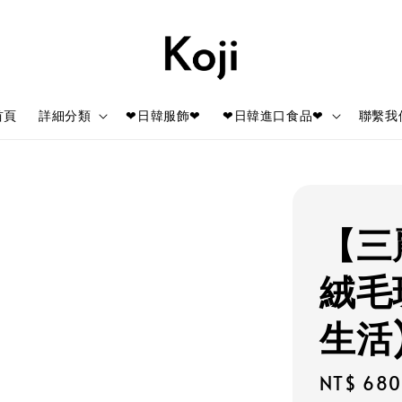
首頁
詳細分類
❤日韓服飾❤
❤日韓進口食品❤
聯繫我
【三
絨毛
生活
Regular
NT$ 680