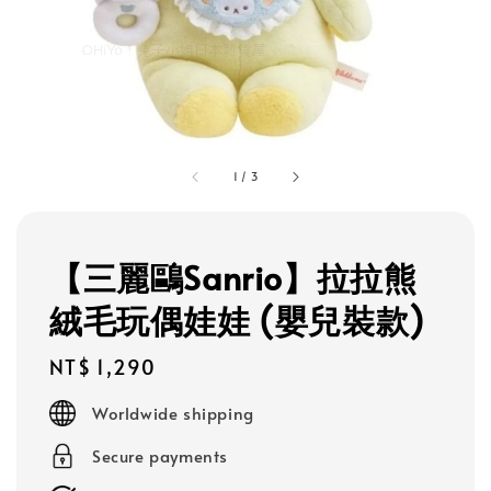
1
/
3
【三麗鷗Sanrio】拉拉熊
絨毛玩偶娃娃 (嬰兒裝款)
Regular
NT$ 1,290
price
Worldwide shipping
Secure payments