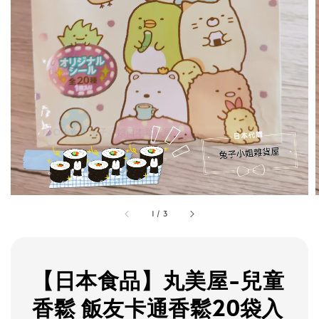
1
/
3
【日本食品】丸美屋-兒童
香鬆 飯友卡通香鬆20袋入