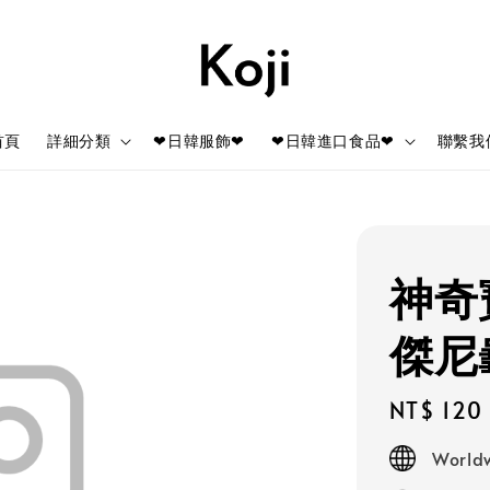
首頁
詳細分類
❤日韓服飾❤
❤日韓進口食品❤
聯繫我
神奇
傑尼
Regular
NT$ 120
price
Worldw