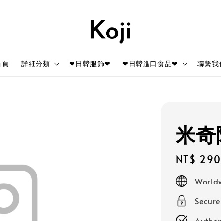
首頁
詳細分類
❤日韓服飾❤
❤日韓進口食品❤
聯繫我
米奇
Regular
NT$ 290
price
Worldw
Secur
Authen