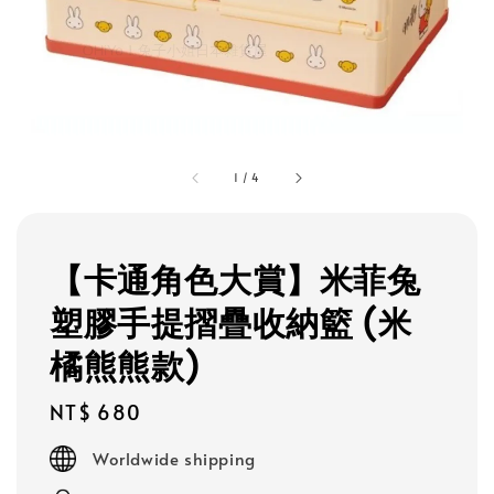
1
/
4
【卡通角色大賞】米菲兔
塑膠手提摺疊收納籃 (米
橘熊熊款)
Regular
NT$ 680
price
Worldwide shipping