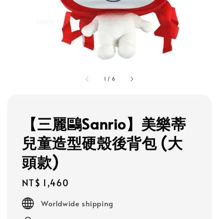
1
/
6
【三麗鷗Sanrio】美樂蒂
兒童造型硬殼後背包 (大
頭款)
Regular
NT$ 1,460
price
Worldwide shipping