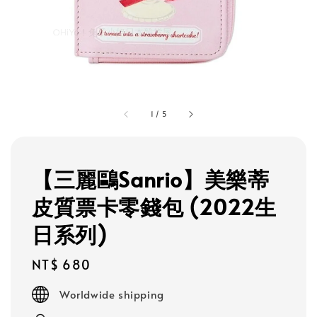
1
/
5
【三麗鷗Sanrio】美樂蒂
皮質票卡零錢包 (2022生
日系列)
Regular
NT$ 680
price
Worldwide shipping