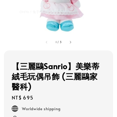
1
/
3
【三麗鷗Sanrio】美樂蒂
絨毛玩偶吊飾 (三麗鷗家
醫科)
Regular
NT$ 695
price
Worldwide shipping