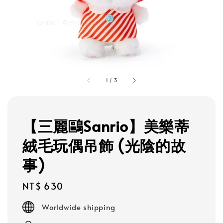
1
/
3
【三麗鷗Sanrio】美樂蒂
絨毛玩偶吊飾 (光陰的故
事)
Regular
NT$ 630
price
Worldwide shipping