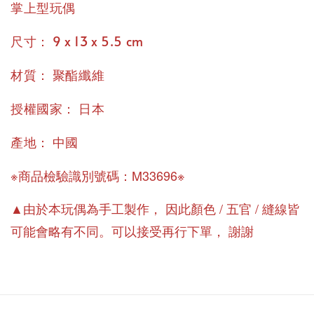
掌上型玩偶
：
尺寸
9 x 13 x 5.5 cm
：
材質
聚酯纖維
：
授權國家
日本
：
產地
中國
※商品檢驗識別號碼：M33696※
▲由於本玩偶為手工製作， 因此顏色 / 五官 / 縫線皆
可能會略有不同。可以接受再行下單， 謝謝