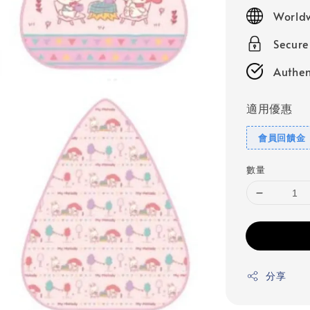
price
Worldw
Secur
Authen
適用優惠
會員回饋金
數量
分享