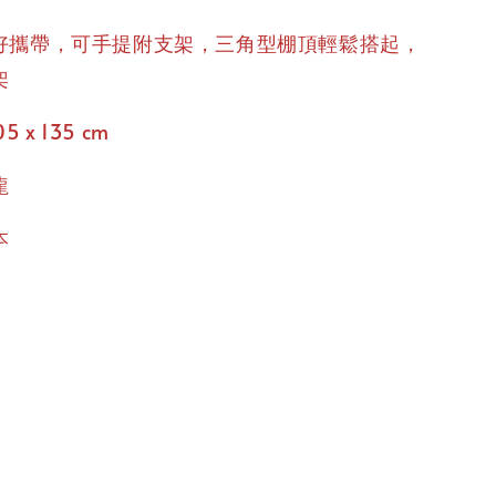
好攜帶，可手提附支架，三角型棚頂輕鬆搭起，
架
5 x 135 cm
龍
本