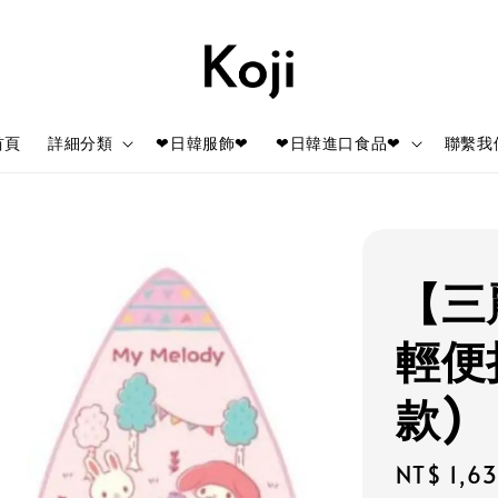
首頁
詳細分類
❤日韓服飾❤
❤日韓進口食品❤
聯繫我
【三
輕便
款)
Regular
NT$ 1,6