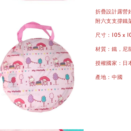
折疊設計露營
附六支支撐鐵
尺寸：105 x 10
材質：鐵，尼
授權國家：日
產地：中國