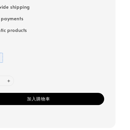
ide shipping
e payments
tic products
加入購物車