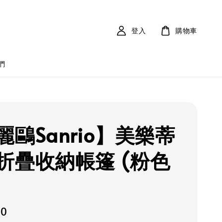
登入
購物車
們
麗鷗Sanrio】美樂蒂
折疊收納帳篷 (粉色
30