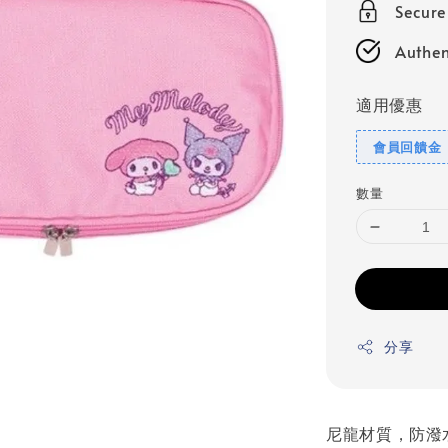
Secur
Authen
適用優惠
會員回饋金
數量
分享
尼龍材質，防潑