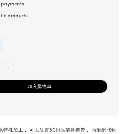
e payments
tic products
加入購物車
水特殊加工
，
可以放置3C用品隨身攜帶
，
內附網狀收