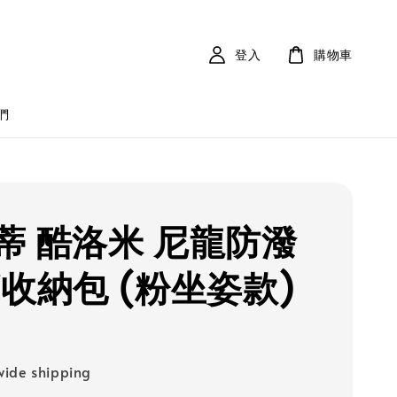
登入
購物車
們
蒂 酷洛米 尼龍防潑
C收納包 (粉坐姿款)
ide shipping