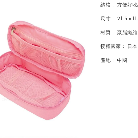
納格
，
方便好收
尺寸
：
21.5 x 11
材質
：
聚脂纖維
授權國家
：
日本
產地
：
中國