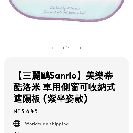
1
/
4
【三麗鷗Sanrio】美樂蒂
酷洛米 車用側窗可收納式
遮陽板 (紫坐姿款)
Regular
NT$ 645
price
Worldwide shipping