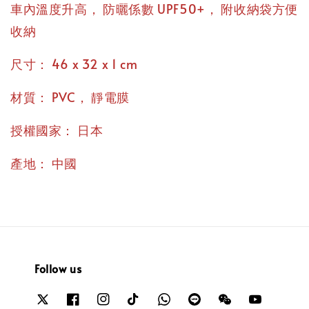
，
，
車內溫度升高
防曬係數 UPF50+
附收納袋方便
收納
：
尺寸
46 x 32 x 1 cm
：
，
材質
PVC
靜電膜
：
授權國家
日本
：
產地
中國
Follow us