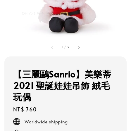
1
/
3
【三麗鷗Sanrio】美樂蒂
2021 聖誕娃娃吊飾 絨毛
玩偶
Regular
NT$ 760
price
Worldwide shipping