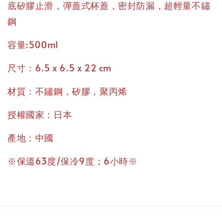
底矽膠止滑，彈蓋式杯蓋，密封防漏，超輕量不鏽
鋼
容量:500ml
尺寸：6.5 x 6.5 x 22 cm
材質：不鏽鋼，矽膠，聚丙烯
授權國家：日本
產地：中國
※保溫63度/保冷9度；6小時※