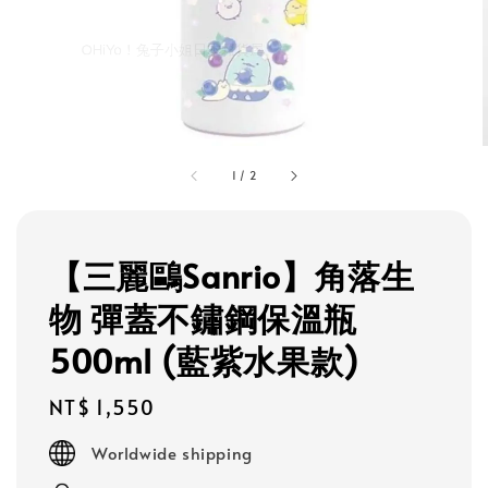
1
/
2
【三麗鷗Sanrio】角落生
物 彈蓋不鏽鋼保溫瓶
500ml (藍紫水果款)
Regular
NT$ 1,550
price
Worldwide shipping