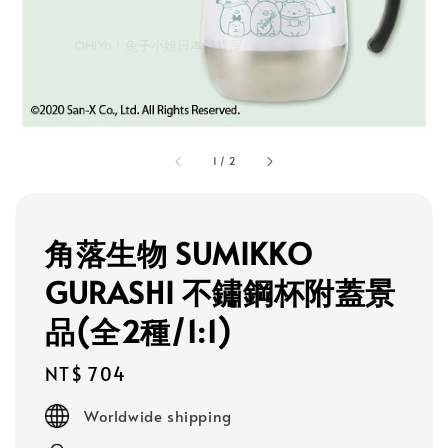
1
/
2
角落生物 SUMIKKO
GURASHI 不鏽鋼杯附蓋景
品(全2種/1:1)
Regular
NT$ 704
price
Worldwide shipping