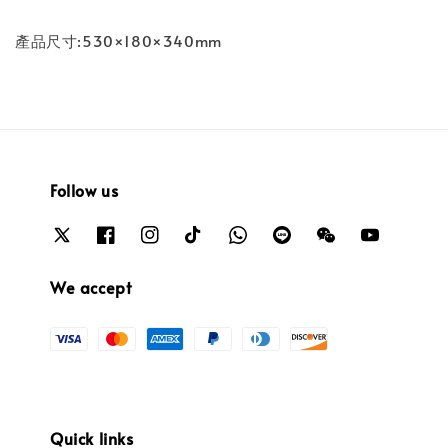
產品尺寸:530×180×340mm
Follow us
We accept
Quick links