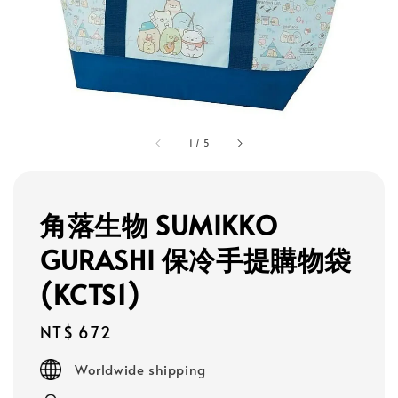
1
/
5
角落生物 SUMIKKO
GURASHI 保冷手提購物袋
(KCTS1)
Regular
NT$ 672
price
Worldwide shipping