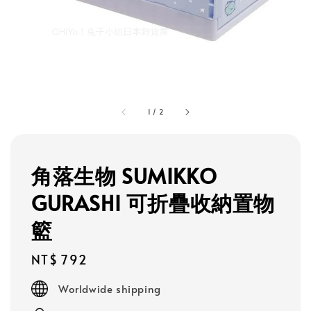
1
/
2
角落生物 SUMIKKO
GURASHI 可折疊收納置物
籃
Regular
NT$ 792
price
Worldwide shipping