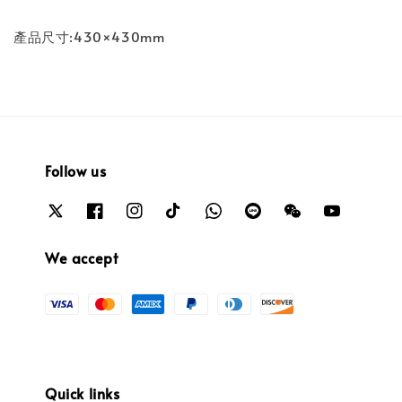
產品尺寸:430×430mm
Follow us
We accept
Quick links