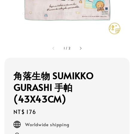
1
/
2
角落生物 SUMIKKO
GURASHI 手帕
(43X43CM)
Regular
NT$ 176
price
Worldwide shipping