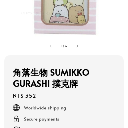
1
/
4
角落生物 SUMIKKO
GURASHI 撲克牌
Regular
NT$ 352
price
Worldwide shipping
Secure payments