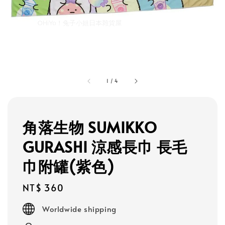
1
/
4
角落生物 SUMIKKO
GURASHI 涼感長巾 長毛
巾附罐(紫色)
Regular
NT$ 360
price
Worldwide shipping