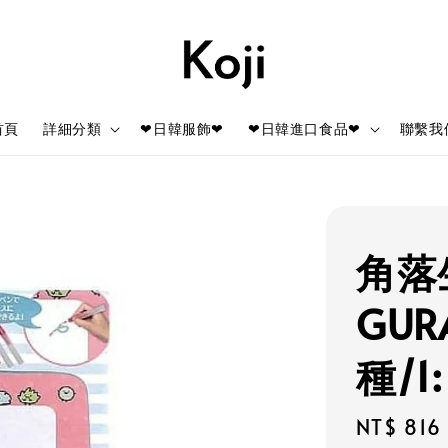
首頁
詳細分類
❤日韓服飾❤
❤日韓進口食品❤
聯繫我
角落生
GUR
種/1:
Regular
NT$ 816