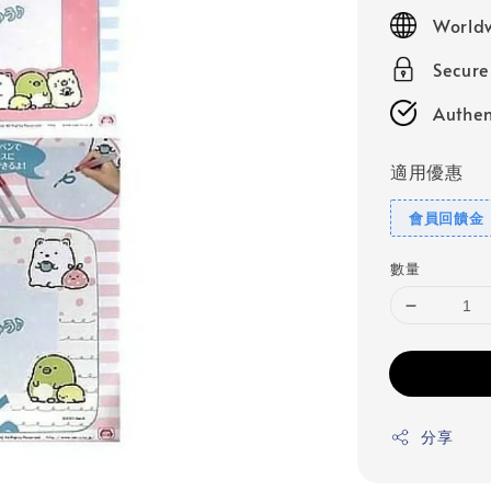
price
Worldw
Secur
Authen
適用優惠
會員回饋金
數量
分享