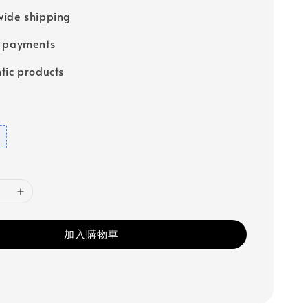
ide shipping
e payments
tic products
加入購物車