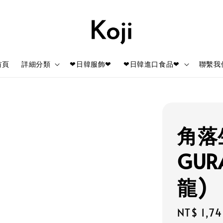
首頁
詳細分類
❤日韓服飾❤
❤日韓進口食品❤
聯繫我
角落生
GUR
龍)
Regular
NT$ 1,7