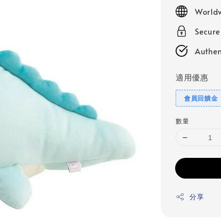
price
Worldw
Secur
Authen
適用優惠
會員回饋金
數量
分享