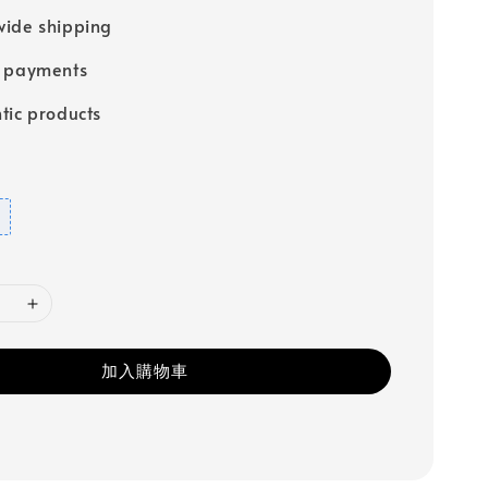
ide shipping
e payments
tic products
加入購物車