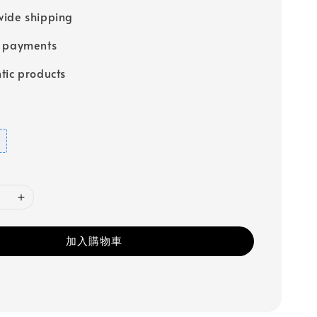
ide shipping
e payments
tic products
加入購物車