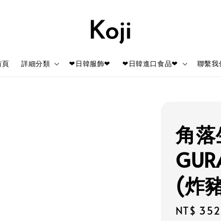
首頁
詳細分類
❤日韓服飾❤
❤日韓進口食品❤
聯繫我
角落生
GUR
(炸豬
Regular
NT$ 352