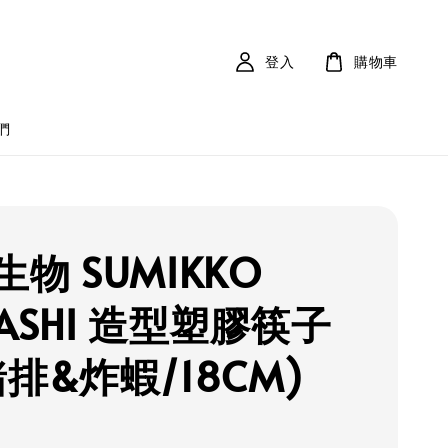
登入
購物車
們
物 SUMIKKO
ASHI 造型塑膠筷子
排&炸蝦/18CM)