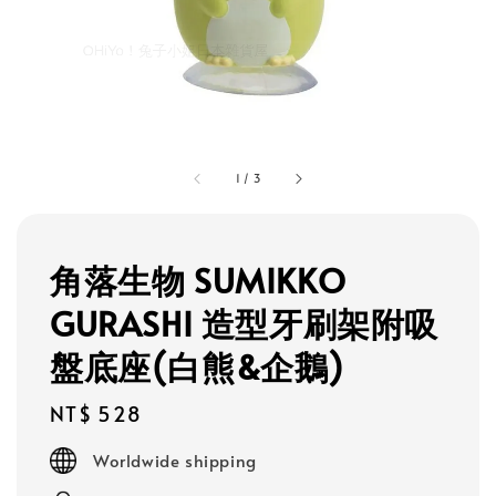
1
/
3
角落生物 SUMIKKO
GURASHI 造型牙刷架附吸
盤底座(白熊&企鵝)
Regular
NT$ 528
price
Worldwide shipping