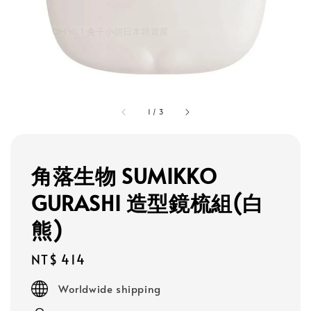
1
/
3
角落生物 SUMIKKO
GURASHI 造型鏡梳組(白
熊)
Regular
NT$ 414
price
Worldwide shipping