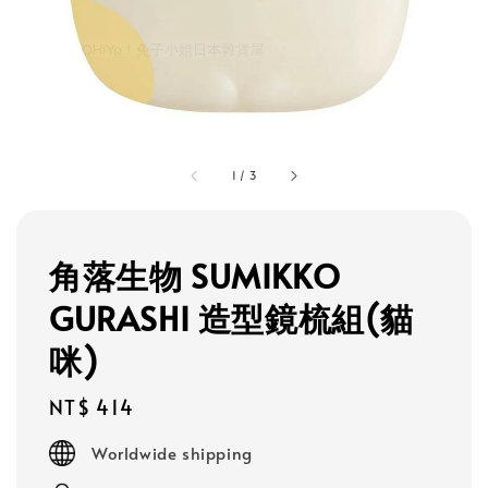
1
/
3
角落生物 SUMIKKO
GURASHI 造型鏡梳組(貓
咪)
Regular
NT$ 414
price
Worldwide shipping