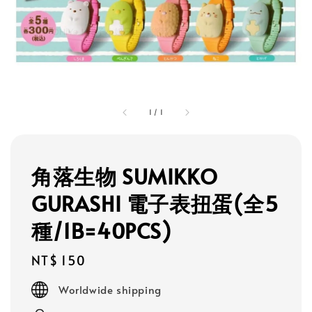
1
/
1
角落生物 SUMIKKO
GURASHI 電子表扭蛋(全5
種/1B=40PCS)
Regular
NT$ 150
price
Worldwide shipping