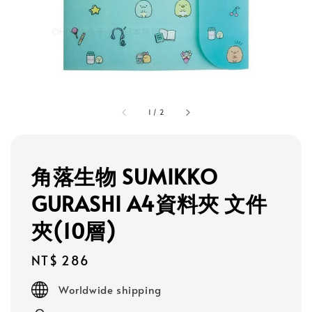
1
/
2
角落生物 SUMIKKO
GURASHI A4資料夾 文件
夾(10層)
Regular
NT$ 286
price
Worldwide shipping