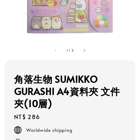
1
/
2
角落生物 SUMIKKO
GURASHI A4資料夾 文件
夾(10層)
Regular
NT$ 286
price
Worldwide shipping