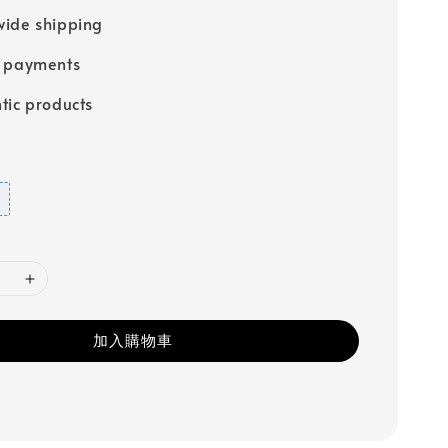
ide shipping
e payments
tic products
加入購物車