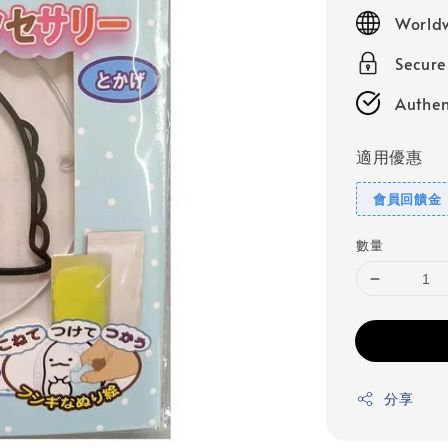
price
Worldw
Secur
Authen
適用優惠
會員回饋金
數量
分享