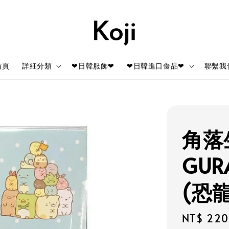
首頁
詳細分類
❤日韓服飾❤
❤日韓進口食品❤
聯繫我
角落生
GUR
(恐龍
Regular
NT$ 220