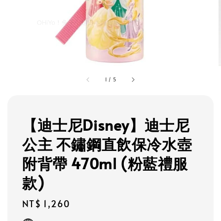
1
/
5
【迪士尼Disney】迪士尼
公主 不鏽鋼直飲保冷水壺
附背帶 470ml (粉藍禮服
款)
Regular
NT$ 1,260
price