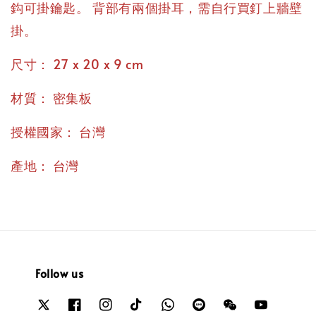
鈎可掛鑰匙。 背部有兩個掛耳，需自行買釘上牆壁
掛。
：
尺寸
27 x 20 x 9 cm
：
材質
密集板
：
授權國家
台灣
：
產地
台灣
Follow us