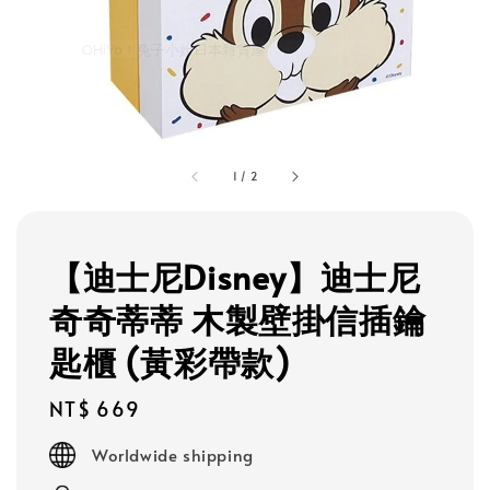
1
/
2
【迪士尼Disney】迪士尼
奇奇蒂蒂 木製壁掛信插鑰
匙櫃 (黃彩帶款)
Regular
NT$ 669
price
Worldwide shipping