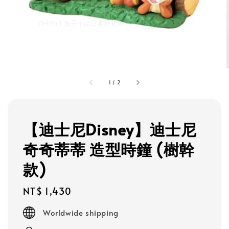
1
/
2
【迪士尼Disney】迪士尼
奇奇蒂蒂 造型時鐘 (樹幹
款)
Regular
NT$ 1,430
price
Worldwide shipping