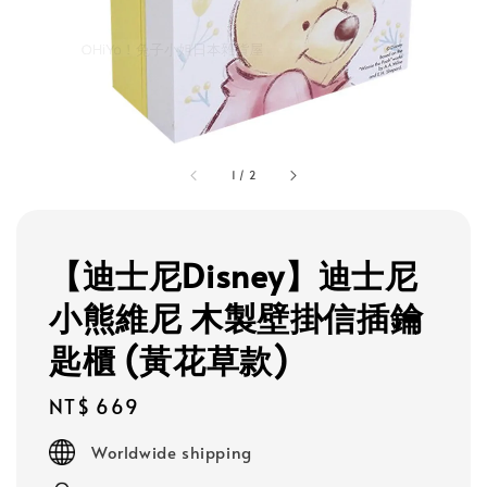
1
/
2
【迪士尼Disney】迪士尼
小熊維尼 木製壁掛信插鑰
匙櫃 (黃花草款)
Regular
NT$ 669
price
Worldwide shipping