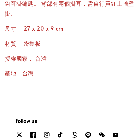
鈎可掛鑰匙。 背部有兩個掛耳，需自行買釘上牆壁
掛。
：
尺寸
27 x 20 x 9 cm
：
材質
密集板
：
授權國家
台灣
產地：台灣
Follow us