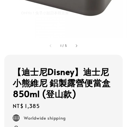
1
/
5
【迪士尼Disney】迪士尼
小熊維尼 鋁製露營便當盒
850ml (登山款)
Regular
NT$ 1,385
price
Worldwide shipping