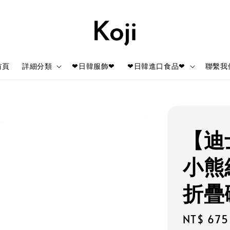
首頁
詳細分類
❤日韓服飾❤
❤日韓進口食品❤
聯繫我
【迪
小熊
折疊碗
Regular
NT$ 675