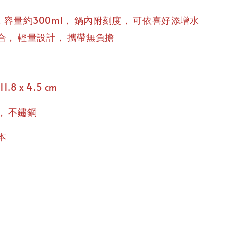
，
，
容量約300ml
鍋內附刻度
可依喜好添增水
，
，
合
輕量設計
攜帶無負擔
11.8 x 4.5 cm
，
不鏽鋼
本