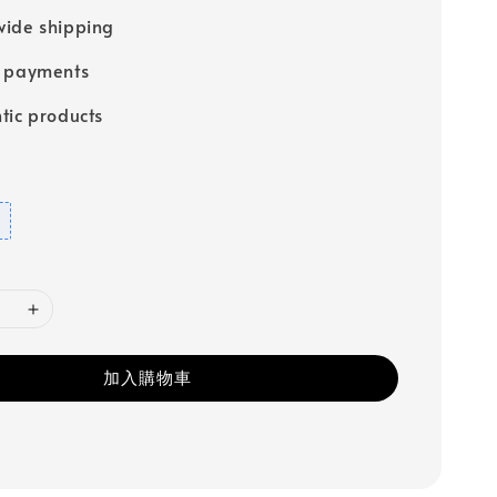
ide shipping
e payments
tic products
加入購物車