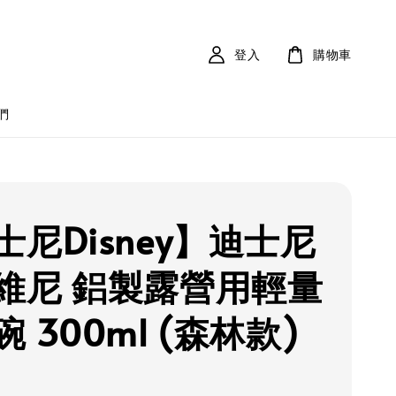
登入
購物車
們
士尼Disney】迪士尼
維尼 鋁製露營用輕量
 300ml (森林款)