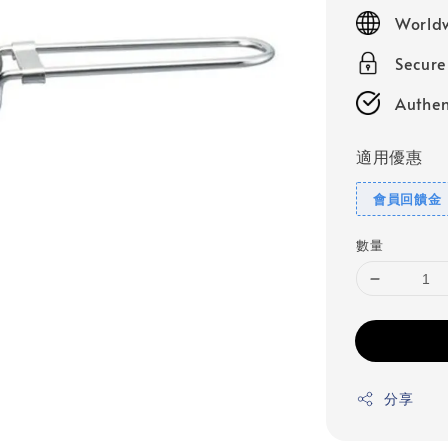
price
Worldw
Secur
Authen
適用優惠
會員回饋金
數量
分享