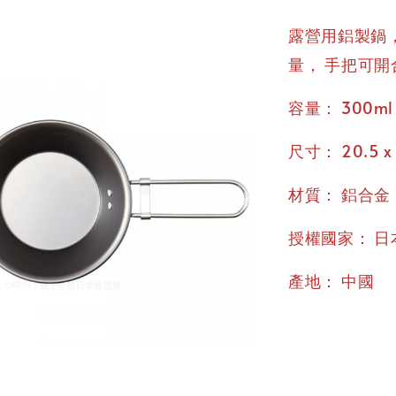
露營用鋁製鍋，
，
量
手把可開
：
容量
300ml
：
尺寸
20.5 x 
：
材質
鋁合金
：
授權國家
日
：
產地
中國