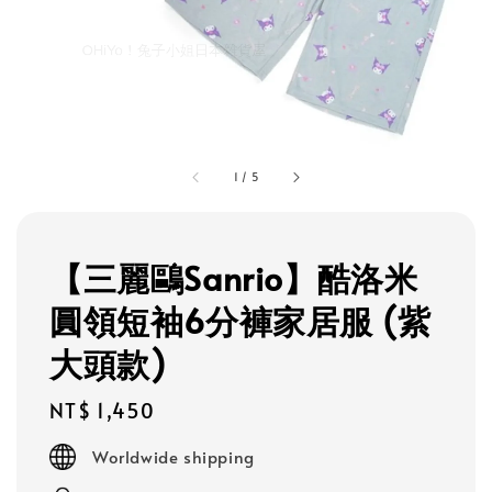
1
/
5
【三麗鷗Sanrio】酷洛米
圓領短袖6分褲家居服 (紫
大頭款)
Regular
NT$ 1,450
price
Worldwide shipping