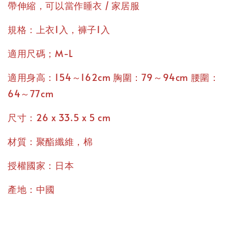
帶伸縮，可以當作睡衣 / 家居服
規格：上衣1入，褲子1入
適用尺碼；M-L
適用身高：154～162cm 胸圍：79～94cm 腰圍：
64～77cm
尺寸：26 x 33.5 x 5 cm
材質：聚酯纖維，棉
授權國家：日本
產地：中國