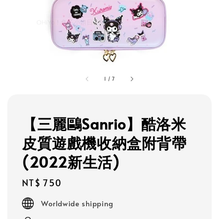
1
/
7
【三麗鷗Sanrio】酷洛米
皮質遊戲機收納盒附背帶
(2022新生活)
Regular
NT$ 750
price
Worldwide shipping