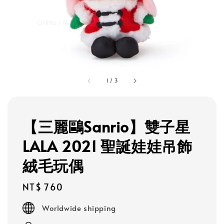
1
/
3
【三麗鷗Sanrio】雙子星
LALA 2021 聖誕娃娃吊飾
絨毛玩偶
Regular
NT$ 760
price
Worldwide shipping