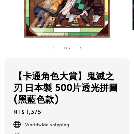
1
/
2
【卡通角色大賞】鬼滅之
刃 日本製 500片透光拼圖
(黑藍色款)
Regular
NT$ 1,375
price
Worldwide shipping