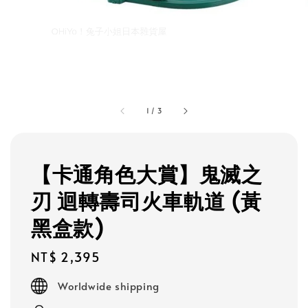
1
/
3
【卡通角色大賞】鬼滅之
刃 迴轉壽司火車軌道 (黃
黑盒款)
Regular
NT$ 2,395
price
Worldwide shipping