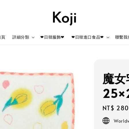
首頁
詳細分類
❤日韓服飾❤
❤日韓進口食品❤
聯繫我
魔女
25×
Regular
NT$ 280
price
Worldw