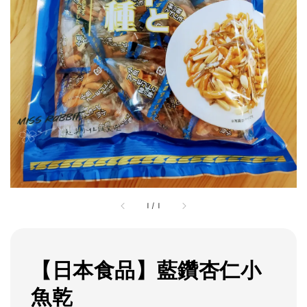
1
/
1
【日本食品】藍鑽杏仁小
魚乾