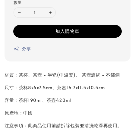
數量
加入購物車
分享
材質：茶杯、茶壺 - 半瓷(中溫瓷)、 茶壺濾網 - 不鏽鋼
尺寸：茶杯8x4x7.5cm、茶壺16.7x11.5x10.5cm
容量：茶杯190ml、茶壺420ml
原產地：中國
注意事項：此商品使用前請拆除包裝並清洗乾淨再使用。