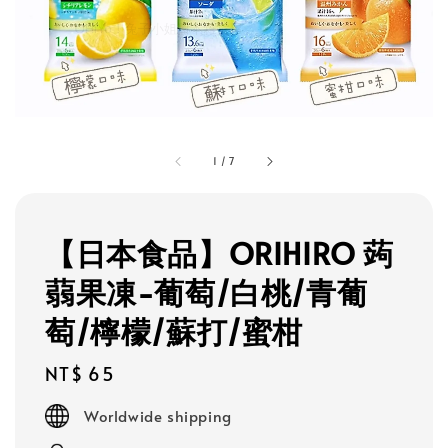
1
/
7
【日本食品】ORIHIRO 蒟
蒻果凍-葡萄/白桃/青葡
萄/檸檬/蘇打/蜜柑
Regular
NT$ 65
price
Worldwide shipping