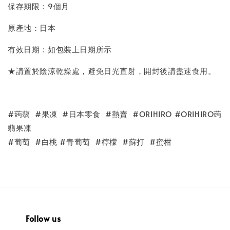
保存期限：9個月
原產地：日本
有效日期：如包裝上日期所示
★請置於陰涼乾燥處，避免日光直射，開封後請盡速食用。
#蒟蒻 #果凍 #日本零食 #熱賣 #ORIHIRO #ORIHIRO蒟
蒻果凍
#葡萄 #白桃 #青葡萄 #檸檬 #蘇打 #蜜柑
Follow us