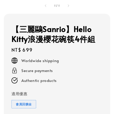
1
/
1
【三麗鷗Sanrio】Hello
Kitty浪漫櫻花碗筷4件組
Regular
NT$ 699
price
Worldwide shipping
Secure payments
Authentic products
適用優惠
會員回饋金