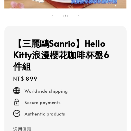
1
/
1
【三麗鷗Sanrio】Hello
Kitty浪漫櫻花咖啡杯盤6
件組
Regular
NT$ 899
price
Worldwide shipping
Secure payments
Authentic products
適用優惠