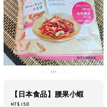
1
/
1
【日本食品】腰果小蝦
Regular
NT$ 150