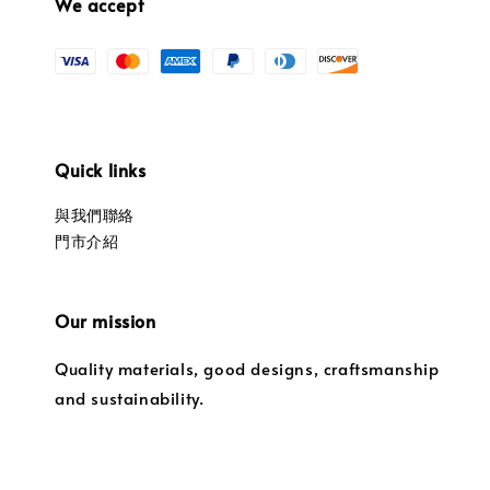
We accept
Quick links
與我們聯絡
門市介紹
Our mission
Quality materials, good designs, craftsmanship
and sustainability.